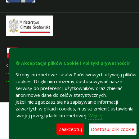
🍪 Akceptacja plików Cookie i Polityki prywatności?
Certyfikaty gospodarki leśnej:
-
certyfikat FSC
®
Strony internetowe Lasów Państwowych używają plików
cookies. Dzięki nim możemy dostosowywać nasze
- certyfikat PEFC
serwisy do preferencji użytkowników oraz zbierać
anonimowe dane do celów statystycznych.
Deklaracja dostępności
Jeżeli nie zgadzasz się na zapisywanie informacji
zawartych w plikach cookies, musisz zmienić ustawienia
swojej przeglądarki internetowej.
Więcej
Zaakceptuj
Dostosuj pliki cookie