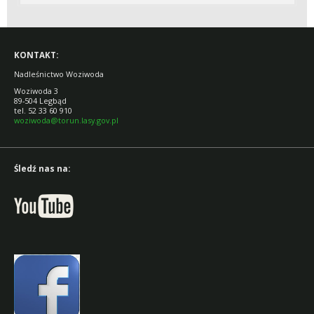
KONTAKT:
Nadleśnictwo Woziwoda
Woziwoda 3
89-504 Legbąd
tel. 52 33 60 910
woziwoda@torun.lasy.gov.pl
Śledź nas na: