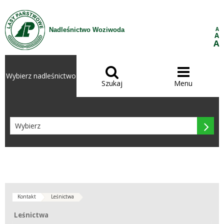
Przejdź do treści
A
Nadleśnictwo Woziwoda
A
A


Wybierz nadleśnictwo
Szukaj
Menu

Kontakt
Leśnictwa
Leśnictwa
Leśnictwa